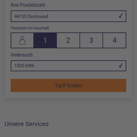
Ihre Postleitzahl
44135 Dortmund
Personen im Haushalt
1
2
3
4
1 Person in Haushalt
2 Personen in Haushalt
3 Personen in Haushalt
4 Personen in 
in Killowattstunde
Verbrauch
Änderung im Eingabefeld Verbrauch pro Jahr auf 1500 kWh
Unsere Services