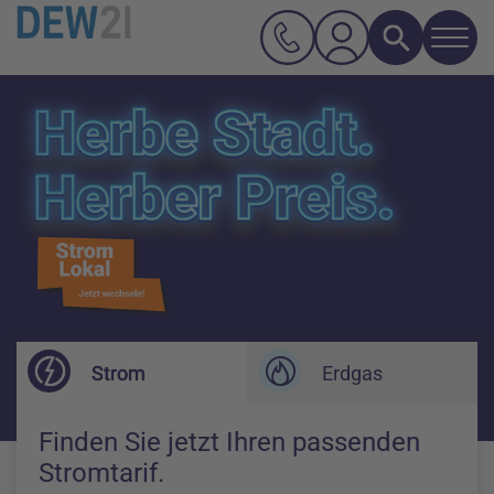
Navi
Suche
Hauptnavigation
Inhalt
Strom
Erdgas
Finden Sie jetzt Ihren passenden
Stromtarif.