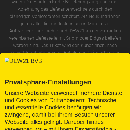
widerrufen wurde oder die Belieferung aufgrund einer
Ablehnung des Lieferantenwechsels durch den
bisherigen Vorlieferanten scheitert. Als Neukund*innen
gelten alle, die mindestens sechs Monate vor
Auftragserteilung nicht durch DEW21 an der vertraglich
vereinbarten Lieferstelle mit Strom oder Erdgas beliefert
worden sind. Das Trikot wird den Kund*innen, nach
einem Monat erfolgreicher Belieferung freigegeben und
nach Abfrage der Größe, per Post zugeschickt. Das Trikot
ist kurzärmlig, im Geschlecht Unisex und ohne
Beflockung.
**Wichtige Information für exklusive BVB-Erlebnisse wie
Meet & Greets mit BVB-Spielern oder BVB-Legenden,
signierte Trikots, Ticket-Aktionen, Events und
Gewinnspiele. Damit DEW21 diese BVB-Erlebnisse etc.