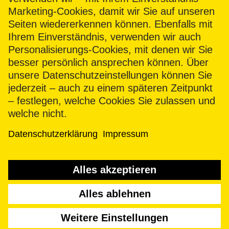
anbieten kann, ist es notwendig, dass beim
Strom-/Gasantrag die Einwilligung zur Kontaktaufnahme
und Übersendung der jeweiligen Werbe-Informationen via
E-Mail gegeben wird.
2
Die Mindestvertragslaufzeit beträgt 24 Monate. Es gilt
eine eingeschränkte Preisgarantie: nicht Bestandteil der
Preisgarantie sind die variablen Preisbestandteile,
nämlich die vom örtlichen Verteilernetzbetreiber oder
Messstellenbetreiber erhobenen Entgelte für
Messstellenbetrieb und Netznutzung,
Konzessionsabgaben sowie die hoheitlich auferlegten
Abgaben, Umlagen und Steuern. Diese werden zum
Zeitpunkt des Wirksamwerdens der Änderung angepasst.