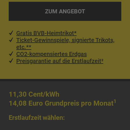
ZUM ANGEBOT
Gratis BVB-Heimtrikot*
Ticket-Gewinnspiele, signierte Trikots,
etc.**
CO2-kompensiertes Erdgas
Preisgarantie auf die Erstlaufzeit²
PREISE
11,30
Cent/kWh
1
14,08 Euro Grundpreis pro Monat
Erstlaufzeit wählen: