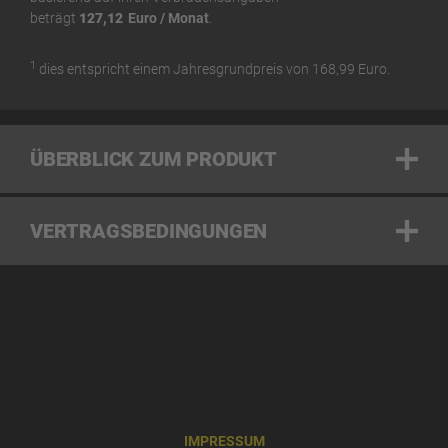
beträgt
127,12
Euro / Monat
.
1
dies entspricht einem Jahresgrundpreis von
168,99
Euro.
ÜBERBLICK ZUM PRODUKT
VERTRAGSBEDINGUNGEN
undefined
IMPRESSUM