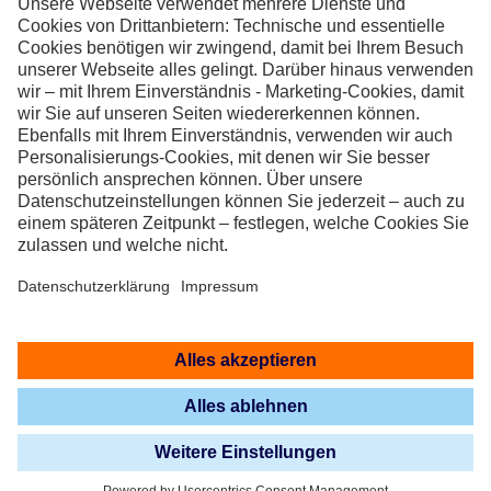
0231.22 22 21 21
magazin@dew21.de
Folgt uns auf Social Media
DEW21 · Dortmunder Energie- und Wasserversorgung GmbH ·
Günter-Samtlebe-Platz 1 · 44135 Dortmund
Impressum
|
Datenschutz
|
Datenschutz-Einstellungen
|
Zurück zu
DEW21
|
Sitemap