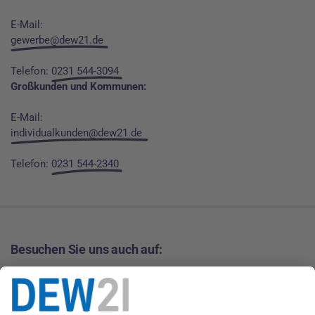
E-Mail:
gewerbe@dew21.de
Telefon:
0231 544-3094
Großkunden und Kommunen:
E-Mail:
individualkunden@dew21.de
Telefon:
0231 544-2340
Besuchen Sie uns auch auf: