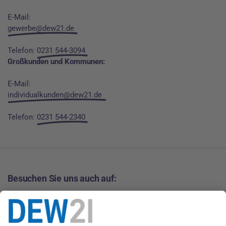
E-Mail:
gewerbe@dew21.de
Telefon:
0231 544-3094
Großkunden und Kommunen:
E-Mail:
individualkunden@dew21.de
Telefon:
0231 544-2340
Besuchen Sie uns auch auf: