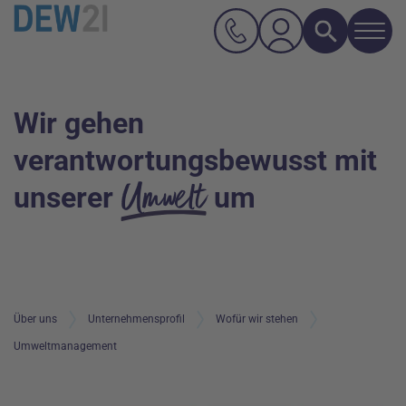
Navi
Suche
Hauptnavigation
Inhalt
Wir gehen
verantwortungsbewusst mit
Umwelt
unserer
um
Über uns
Unternehmensprofil
Wofür wir stehen
Umweltmanagement