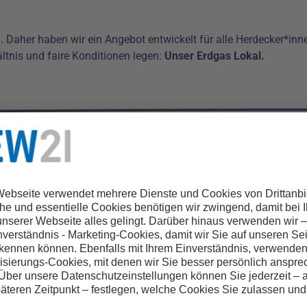
 Daher haben wir ein Angebot entwickelt für alle Herdecker*inn
ältnis und faire Konditionen legen:
Unser Erdgas Lokal.
Wir benötigen Ihre Zustimmung, um den
Google Maps-Service zu laden!
Wir verwenden einen Service eines
Drittanbieters, um Karteninhalte
einzubetten. Dieser Service kann Daten zu
Ihren Aktivitäten sammeln. Bitte lesen Sie