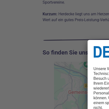
Sportvereine.
Kurzum:
Herdecke liegt uns am Herzen.
Wert auf ein gutes Preis-Leistung-Verh
So finden Sie uns: