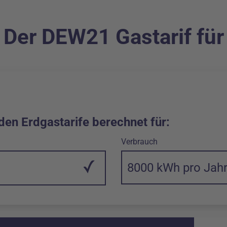
- Der DEW21 Gastarif fü
den Erdgastarife berechnet für:
in Killowattstunde
Verbrauch