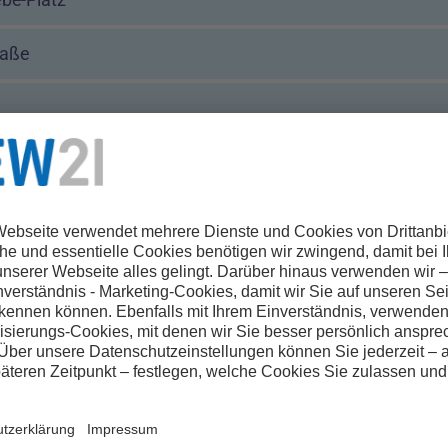
raße
Ausbildungswerkstatt