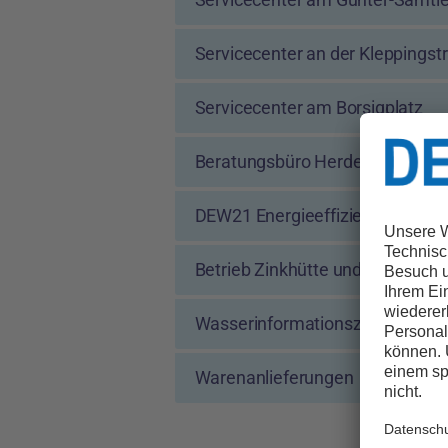
Servicecenter an der Kleppingst
Servicecenter am Borsigplatz
Beratungsbüro Herdecke
DEW21 Energieeffizienz-Haus
Betrieb Zinkhütte und zentrale 
Wasserinformationszentrum
Warenanlieferungen