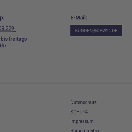
p:
E-Mail:
09 229
KUNDEN@DEW21.DE
bis freitags
Uhr
Meta-Navigation
Datenschutz
SCHUFA
Impressum
Barrierefreiheit