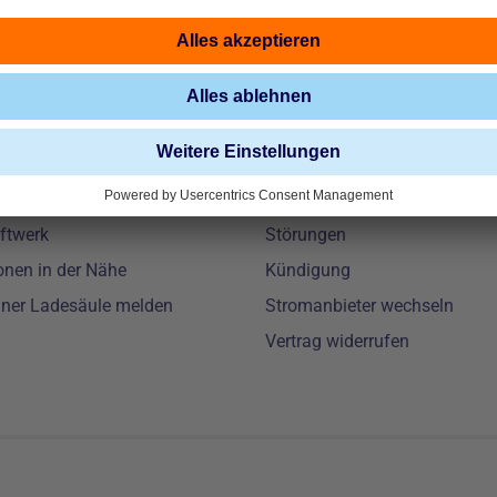
ösungen
Service
ilität
Zählerstand melden
Installation
Zahlungsschwierigkeiten
aik
Beschwerde
ftwerk
Störungen
onen in der Nähe
Kündigung
iner Ladesäule melden
Stromanbieter wechseln
Vertrag widerrufen