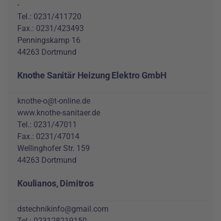
-
Tel.: 0231/411720
Fax.: 0231/423493
Penningskamp 16
44263 Dortmund
Knothe Sanitär Heizung Elektro GmbH
knothe-o@t-online.de
www.knothe-sanitaer.de
Tel.: 0231/47011
Fax.: 0231/47014
Wellinghofer Str. 159
44263 Dortmund
Koulianos, Dimitros
dstechnikinfo@gmail.com
Tel.: 023128219150