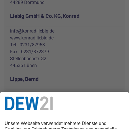
44289 Dortmund
Liebig GmbH & Co. KG, Konrad
info@konrad-liebig.de
www.konrad-liebig.de
Tel.: 0231/87953
Fax.: 0231/872379
Stellenbachstr. 32
44536 Lünen
Lippe, Bernd
shk-bernd-lippe@t-online.de
-
Tel.: 0231/370637
Fax.: 0231/370039
Mosselde 27
44357 Dortmund