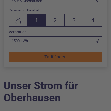
46045 Oberhausen
Personen im Haushalt
1
2
3
4
1 Person in Haushalt
2 Personen in Haushalt
3 Personen in Haushalt
4 Personen in 
in Killowattstunde
Verbrauch
Änderung im Eingabefeld Verbrauch pro Jahr auf 1500 kWh
Unser Strom für
Oberhausen