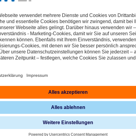
ung und Nutzung der von mir angegebenen Kontaktdaten in ange
Chat, Social Media (Instagram, Facebook) und Messenger-Dienst
zeugung,- belieferung und -lösungen wie z.B. Strom- und Gaslief
nstleistungen wie unsere Serviceberatung oder auch für unsere
nformationen über Sonderangebote, Vertragsangebote) für die Da
erwendung der Einwilligung. Diese Einwilligung kann ich jederz
derruf ist zu richten an: Dortmunder Energie- und Wasservers
nd oder per E-Mail an: widerruf@dew21.de.
angegeben personenbezogenen Daten zum Zwecke der weiteren K
erklärung von DEW21 zu. *
elder sind Pflichtfelder, die zur Bearbeitung Ihrer Anfrage erfor
Absenden