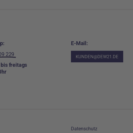
p:
E-Mail:
09 229
KUNDEN@DEW21.DE
bis freitags
Uhr
Meta-Navigation
Datenschutz