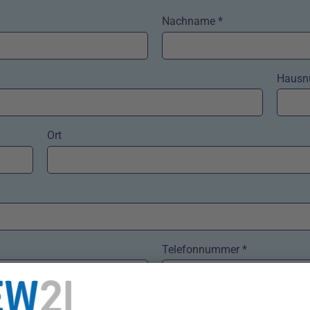
Nachname *
Hausn
Ort
Telefonnummer *
rtmunder Energie- und Wasserversorgung GmbH (DEW21) kontaktie