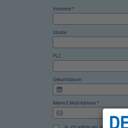
Vorname *
Straße
PLZ
Geburtsdatum
Meine E-Mail-Adresse *
Kontrollkästchen
Ja, ich willige ein, von der Do