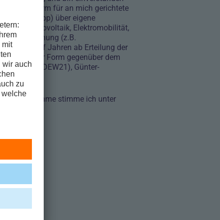
messener Form für an mich gerichtete
e wie WhatsApp) über eigene
erung, Photovoltaik, Elektromobilität,
 Marktforschung (z.B.
uer von fünf Jahren ab Erteilung der
eit und in jeder Form gegenüber dem
orgung GmbH (DEW21), Günter-
ontaktaufnahme stimme ich unter
derlich sind.