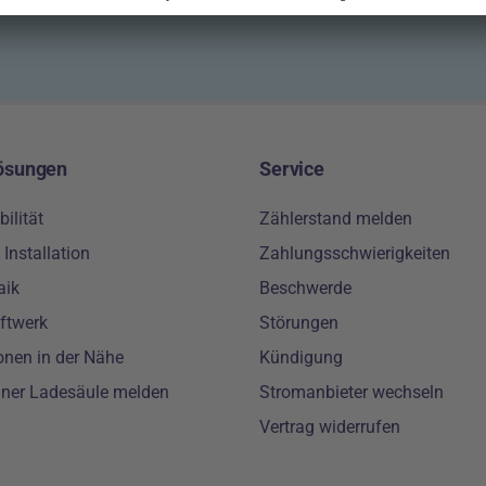
ösungen
Service
ilität
Zählerstand melden
Installation
Zahlungsschwierigkeiten
aik
Beschwerde
ftwerk
Störungen
onen in der Nähe
Kündigung
iner Ladesäule melden
Stromanbieter wechseln
Vertrag widerrufen