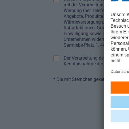
mit der Verarbeitung, Speicher
Werbung (per Telefon, E-Mail, 
Angebote, Produkte zur Energieer
Wärmeversorgung und Energiedie
Rabattaktionen, Gewinnspiele, I
Einwilligung sowie nach jeder V
Unternehmen widerrufen. Der Wi
Samtlebe-Platz 1, 44135 Dortmu
Kontrollkästchen
Der Verarbeitung der von mir 
Kenntnisnahme der Datenschutz
* Die mit Sternchen gekennzeichneten F