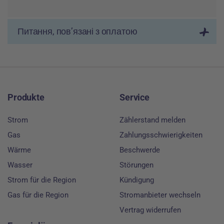
Питання, пов’язані з оплатою
Footer
Produkte
Service
Strom
Zählerstand melden
Gas
Zahlungsschwierigkeiten
Wärme
Beschwerde
Wasser
Störungen
Strom für die Region
Kündigung
Gas für die Region
Stromanbieter wechseln
Vertrag widerrufen