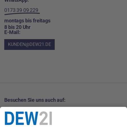
0173 39 09 229
montags bis freitags
8 bis 20 Uhr
E-Mail:
KUNDEN@DEW21.DE
Besuchen Sie uns auch auf: