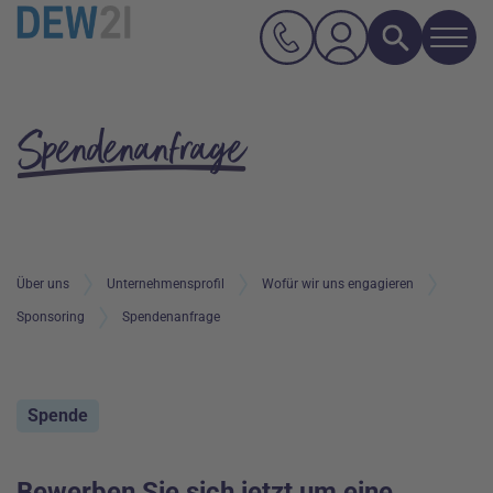
Navi
Suche
Hauptnavigation
Inhalt
Spendenanfrage
Über uns
Unternehmensprofil
Wofür wir uns engagieren
Sponsoring
Spendenanfrage
Spende
Bewerben Sie sich jetzt um eine