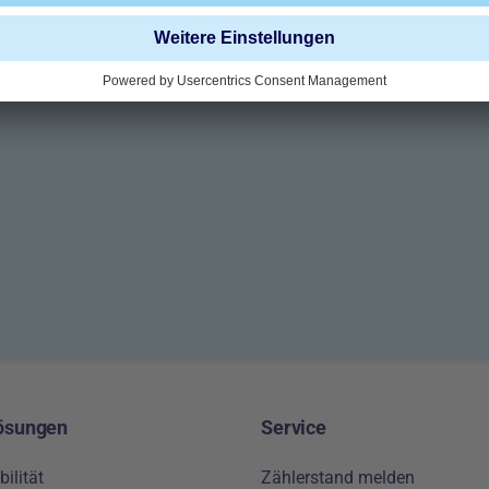
 als Verein/Organisation/Institution aktuell Kund*in bei DEW21 s
 Felder sind Pflichtfelder, die zur Bearbeitung Ihrer Anfrage erfo
ösungen
Service
ilität
Zählerstand melden