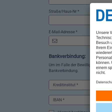
Straße/Haus-Nr *
E-Mail-Adresse *
‎Bankverbindung:
Um im Falle der Bewilligung eine sc
Bankverbindung.