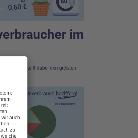
verbraucher im
rmwasser stellt dabei den größten
ren!