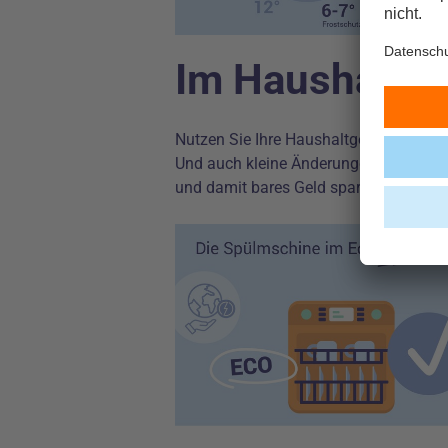
Im Haushalt E
Nutzen Sie Ihre Haushaltgeräte wie W
Und auch kleine Änderungen, wie das 
und damit bares Geld sparen!