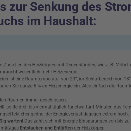
ps zur Senkung des Str
uchs im Haushalt:
 Zustellen des Heizkörpers mit Gegenständen, wie z. B. Möbeln 
rbraucht wesentlich mehr Heizenergie.
ch ist eine Raumtemperatur von 20°, im Schlafbereich von 18°
paren Sie ganze 6 % an Heizenergie ein. Also einfach die Rau
izten Räumen immer geschlossen.
ill, sollte drei- bis viermal täglich für etwa fünf Minuten das Fen
ungseffekt eher gering, der Energieverlust dagegen extrem hoch.
ßig warten!
Das zahlt sich mit Energie-Einsparungen von bis zu 
gelmäßiges
Entstauben und Entlüften
der Heizkörper.