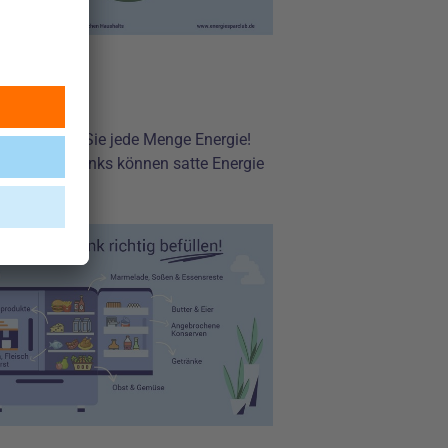
mit sparen Sie jede Menge Energie!
es Kühlschranks können satte Energie