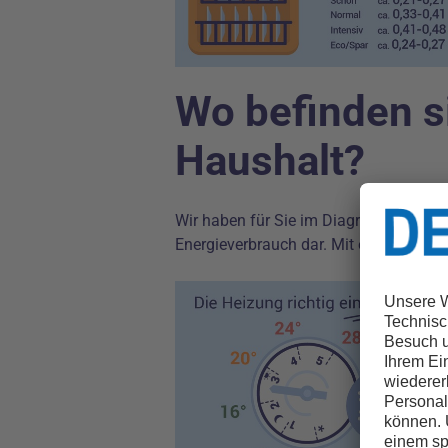
Wo befinden s
Haushalt?
Wir haben für Sie im Diagramm den En
Energieverbrauch dar. Mit einer korrekt