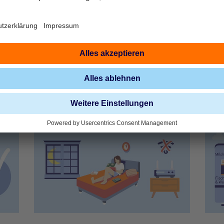
nergie sparen
aschmaschine, Trockner, Spülmaschine schon im Eco Modus? Da
Ausstöpseln des W-LAN-Routers oder das effiziente Einräumen d