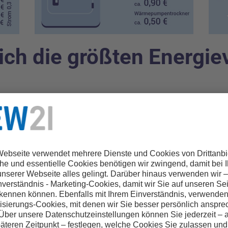
ich die größten Energie
ergieverbrauch im Haushalt dargestellt. Die Raumwärme und Wa
 eingestellten Heizung lässt sich pro Grad ca.
6% Energie
einspa