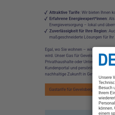
Attraktive Tarife
: Wir bieten Ihnen 
Erfahrene Energieexpert*innen
: Al
Energieversorgung – lokal und überr
Zuverlässigkeit für Ihre Region
: Au
maßgeschneiderte Lösungen für Ihr
Egal, wo Sie wohnen – wir versorgen S
wird. Unser Gas für Gevelsberg bietet I
Privathaushalte oder Unternehmen – u
Kundenportal und persönlichem Service s
nachhaltige Zukunft in Gevelsberg und 
Gastarife für Gevelsberg