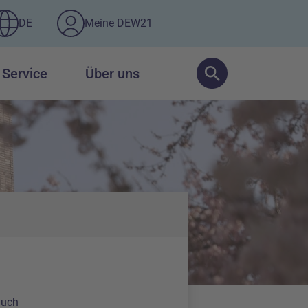
DE
Meine DEW21
Service
Über uns
in Killowattstunde
auch