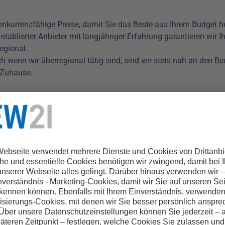
konkurrenzfähige Preise, damit Sie das Beste aus Ihrem Budget 
s etablierter Anbieter mit langjähriger Erfahrung garantieren wir I
egional.
ch wenn wir überregional tätig sind, sind wir stets nah an den 
 Zuhause.
ie zuverlässig mit Erdgas, dessen CO₂-Ausstoß durch anerkannt
hnen faire und transparente Tarife, die optimal auf Ihre Bedürfn
nsere Gasprodukte ermöglichen eine umweltfreundliche Energie
tehen wir Ihnen jederzeit zur Seite. Vertrauen Sie auf einen regi
Ihrer Region engagiert.