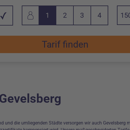
1
2
3
4
1 Person in Haushalt
2 Personen in Haushalt
3 Personen in Haushalt
4 Personen in Haus
Änderu
 Gevelsberg
nd und die umliegenden Städte versorgen wir auch Gevelsberg mi
ertifikate kompensiert wird. Unsere maßgeschneiderten Tarife