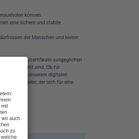
herausholen können.
hnen eine sichere und stabile
Bedürfnissen der Menschen und bieten
e Klimaschutzzertifikate ausgeglichen
isse abgestimmt sind. Ob für
nutzung. Mit unserem digitalen
onalen Anbieter, der sich für eine