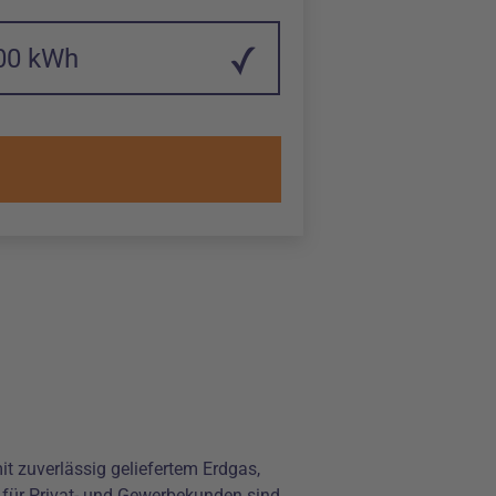
halt
ng im Eingabefeld Verbrauch pro Jahr auf 1500 kWh Killowatt
t zuverlässig geliefertem Erdgas,
 für Privat- und Gewerbekunden sind