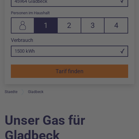
45964 Gladbeck
Personen im Haushalt
1
2
3
4
1 Person in Haushalt
2 Personen in Haushalt
3 Personen in Haushalt
4 Personen in 
in Killowattstunde
Verbrauch
Änderung im Eingabefeld Verbrauch pro Jahr auf 1500 kWh
Staedte
Gladbeck
Unser Gas für
Gladbeck