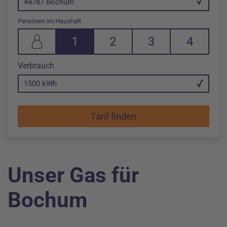
44787 Bochum
Personen im Haushalt
1
2
3
4
1 Person in Haushalt
2 Personen in Haushalt
3 Personen in Haushalt
4 Personen in 
in Killowattstunde
Verbrauch
Änderung im Eingabefeld Verbrauch pro Jahr auf 1500 kWh
Unser Gas für
Bochum