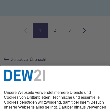
1
2
3
Vorherige Seite
Aktuelle Seite
Nächste Seite
Zurück zur Übersicht
Kontakt zur Redaktion
0231 22 22 21 21
magazin@dew21.de